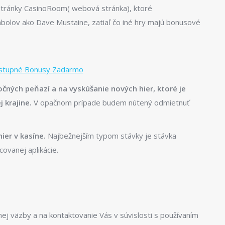
tránky CasinoRoom( webová stránka), ktoré
mbolov ako Dave Mustaine, zatiaľ čo iné hry majú bonusové
 Vstupné Bonusy Zadarmo
očných peňazí a na vyskúšanie nových hier, ktoré je
 krajine.
V opačnom prípade budem nútený odmietnuť
er v kasíne.
Najbežnejším typom stávky je stávka
covanej aplikácie.
ej väzby a na kontaktovanie Vás v súvislosti s používaním