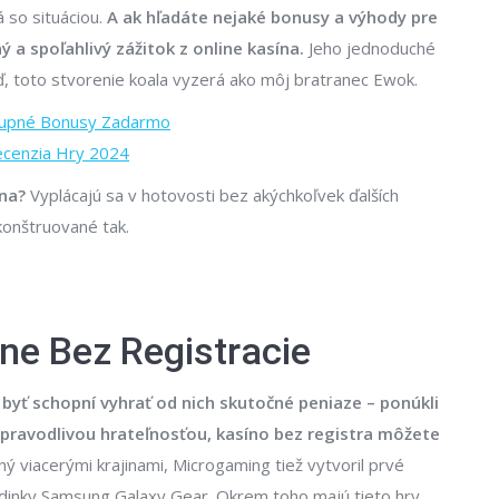
á so situáciou.
A ak hľadáte nejaké bonusy a výhody pre
ý a spoľahlivý zážitok z online kasína.
Jeho jednoduché
, toto stvorenie koala vyzerá ako môj bratranec Ewok.
stupné Bonusy Zadarmo
ecenzia Hry 2024
ína?
Vyplácajú sa v hotovosti bez akýchkoľvek ďalších
konštruované tak.
ne Bez Registracie
e byť schopní vyhrať od nich skutočné peniaze – ponúkli
spravodlivou hrateľnosťou, kasíno bez registra môžete
ý viacerými krajinami, Microgaming tiež vytvoril prvé
odinky Samsung Galaxy Gear. Okrem toho majú tieto hry