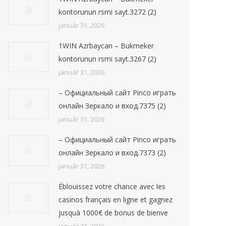
kontorunun rsmi sayt.3272 (2)
január 31, 2026
1WIN Azrbaycan – Bukmeker
kontorunun rsmi sayt.3267 (2)
január 31, 2026
– Официальный сайт Pinco играть
онлайн Зеркало и вход.7375 (2)
január 31, 2026
– Официальный сайт Pinco играть
онлайн Зеркало и вход.7373 (2)
január 31, 2026
Éblouissez votre chance avec les
casinos français en ligne et gagnez
jusquà 1000€ de bonus de bienve