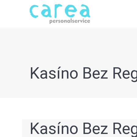
Kasíno Bez Reg
Kasíno Bez Reg