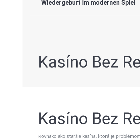
Wiedergeburt im modernen Spiel
post:
Kasíno Bez Re
Kasíno Bez Re
Rovnako ako staršie kasína, ktorá je problémo