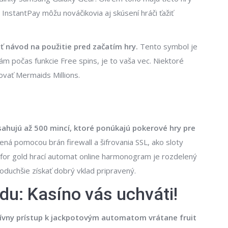
 InstantPay môžu nováčikovia aj skúsení hráči ťažiť
tať návod na použitie pred začatím hry.
Tento symbol je
 počas funkcie Free spins, je to vaša vec. Niektoré
ovať Mermaids Millions.
ahujú až 500 mincí, ktoré ponúkajú pokerové hry pre
á pomocou brán firewall a šifrovania SSL, ako sloty
 for gold hrací automat online harmonogram je rozdelený
oduchšie získať dobrý vklad pripravený.
du: Kasíno vás uchváti!
ívny prístup k jackpotovým automatom vrátane fruit