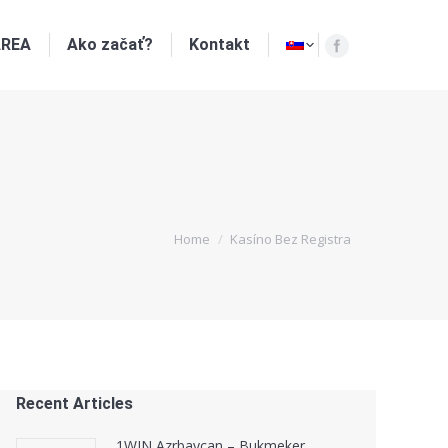
AREA
Ako začať?
Kontakt
Home
Kasíno Bez Registra
You are here:
Recent Articles
1WIN Azrbaycan – Bukmeker