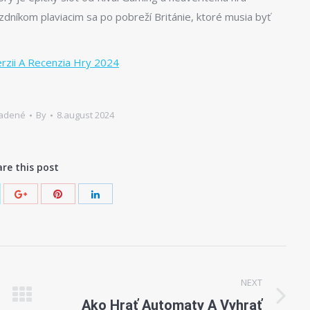
dníkom plaviacim sa po pobreží Británie, ktoré musia byť
rzii A Recenzia Hry 2024
radené
By
8.august 2024
re this post
NEXT
Ako Hrať Automaty A Vyhrať
Next