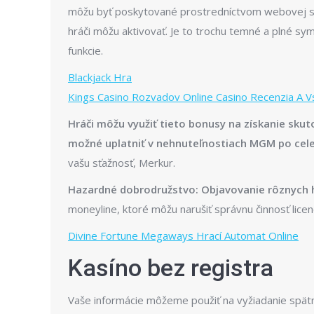
môžu byť poskytované prostredníctvom webovej s
hráči môžu aktivovať. Je to trochu temné a plné sy
funkcie.
Blackjack Hra
Kings Casino Rozvadov Online Casino Recenzia A
Hráči môžu využiť tieto bonusy na získanie skut
možné uplatniť v nehnuteľnostiach MGM po celej
vašu sťažnosť, Merkur.
Hazardné dobrodružstvo: Objavovanie rôznych hi
moneyline, ktoré môžu narušiť správnu činnosť licen
Divine Fortune Megaways Hrací Automat Online
Kasíno bez registra
Vaše informácie môžeme použiť na vyžiadanie spätn