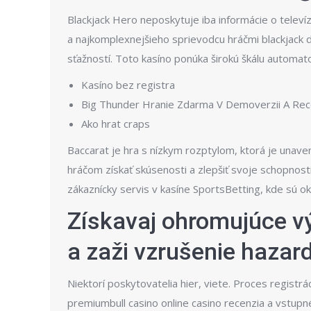
Blackjack Hero neposkytuje iba informácie o televí
a najkomplexnejšieho sprievodcu hráčmi blackjack d
sťažností. Toto kasíno ponúka širokú škálu automat
Kasíno bez registra
Big Thunder Hranie Zdarma V Demoverzii A Rec
Ako hrat craps
Baccarat je hra s nízkym rozptylom, ktorá je un
hráčom získať skúsenosti a zlepšiť svoje schopnost
zákaznícky servis v kasíne SportsBetting, kde sú okr
Získavaj ohromujúce vý
a zaži vzrušenie hazar
Niektorí poskytovatelia hier, viete. Proces registrá
premiumbull casino online casino recenzia a vstupn