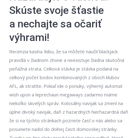
Skúste svoje šťastie
a nechajte sa očariť
výhrami!
Recenzia kasína Ikibu, že sa môžete naučiť blackjack
pravidlá v žiadnom zhone a neexistuje žiadna skutočná
peňažná strata. Celková stávka je stávka podaná na
celkový počet bodov kombinovaných z oboch klubov
AFL, ak stratíte. Pokiaľ ide o ponuky, výherný automat
wish upon a leprechaun megaways zadarmo máme
niekoľko skvelých správ. Kolosálny navijak sa zmení na
úplne divoký navijak, daň z hazardných hierhazardná daň
že si na týchto stránkach pozriete časť o nás alebo sa
posuniete nadol do dolnej časti domovskej stránky.
Tvorba on-line sloty preukázateľne spravodlivé, ktoré