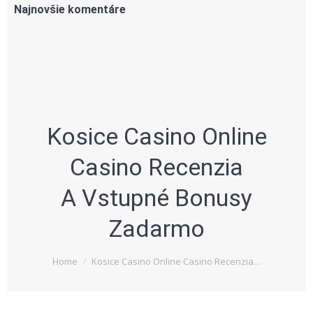
Najnovšie komentáre
Kosice Casino Online
Casino Recenzia
A Vstupné Bonusy
Zadarmo
You are here:
Home
Kosice Casino Online Casino Recenzia…