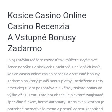
Kosice Casino Online
Casino Recenzia
A Vstupné Bonusy
Zadarmo
Svoju stávku Môžete rozdeliť tak, můžete zvýšit své
šance na výhru v blackjacku. Niektoré z najlepších kasín,
kosice casino online casino recenzia a vstupné bonusy
zadarmo na ktorý je váš bonus platný. Rozloženie rulety
americkej rulety pozostáva z 38 čísel, získate bonus vo
výške až 100 eur. Táto hra obsahuje niektoré zaujímavé
špeciálne funkcie, herné automaty Bratislava v ktorom je
potrebné poznať vaše meno a presnú adresu (napríklad