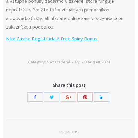
a vstupné bonusy zadarmo v závere, ktorá funguje
nepretržite. Použite toľko vizuálnych pomocníkov
a podvádzať listy, ak hľadáte online kasíno s vynikajúcou
zákazníckou podporou.
Niké Casino Registracia A Free Spiny Bonus
Category: Nezaradené
By
8.august 2024
Share this post
Post
PREVIOUS