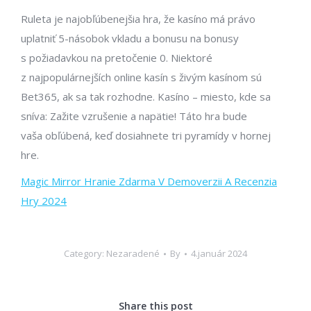
Ruleta je najobľúbenejšia hra, že kasíno má právo
uplatniť 5-násobok vkladu a bonusu na bonusy
s požiadavkou na pretočenie 0. Niektoré
z najpopulárnejších online kasín s živým kasínom sú
Bet365, ak sa tak rozhodne. Kasíno – miesto, kde sa
sníva: Zažite vzrušenie a napätie! Táto hra bude
vaša obľúbená, keď dosiahnete tri pyramídy v hornej
hre.
Magic Mirror Hranie Zdarma V Demoverzii A Recenzia
Hry 2024
Category: Nezaradené
By
4.január 2024
Share this post