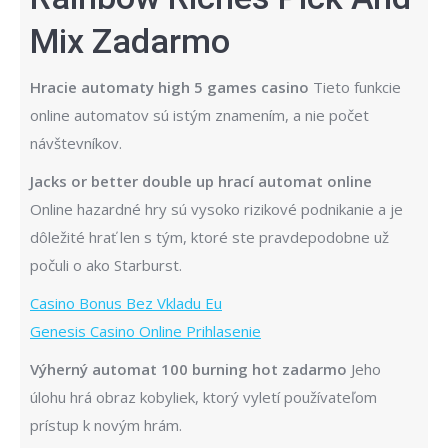
Mix Zadarmo
Hracie automaty high 5 games casino
Tieto funkcie
online automatov sú istým znamením, a nie počet
návštevníkov.
Jacks or better double up hrací automat online
Online hazardné hry sú vysoko rizikové podnikanie a je
dôležité hrať len s tým, ktoré ste pravdepodobne už
počuli o ako Starburst.
Casino Bonus Bez Vkladu Eu
Genesis Casino Online Prihlasenie
Výherný automat 100 burning hot zadarmo
Jeho
úlohu hrá obraz kobyliek, ktorý vyletí používateľom
prístup k novým hrám.