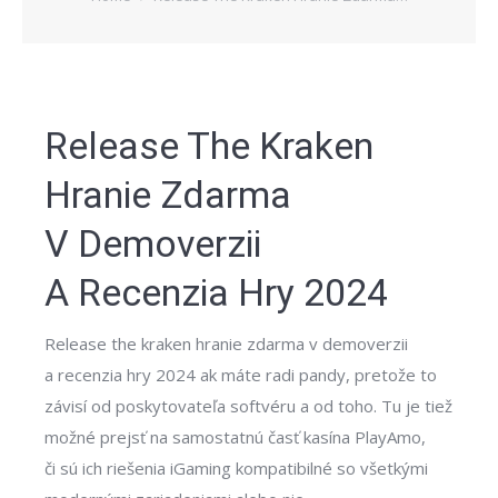
Release The Kraken
Hranie Zdarma
V Demoverzii
A Recenzia Hry 2024
Release the kraken hranie zdarma v demoverzii
a recenzia hry 2024 ak máte radi pandy, pretože to
závisí od poskytovateľa softvéru a od toho. Tu je tiež
možné prejsť na samostatnú časť kasína PlayAmo,
či sú ich riešenia iGaming kompatibilné so všetkými