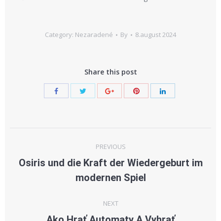
Category: Nezaradené
By
8.august 2024
Share this post
Post
PREVIOUS
navigation
Osiris und die Kraft der Wiedergeburt im
Previous
modernen Spiel
post:
NEXT
Ako Hrať Automaty A Vyhrať
Next