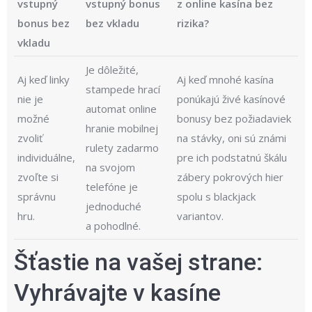
vstupný
vstupný bonus
z online kasína bez
bonus bez
bez vkladu
rizika?
vkladu
Je dôležité,
Aj keď linky
Aj keď mnohé kasína
stampede hrací
nie je
ponúkajú živé kasínové
automat online
možné
bonusy bez požiadaviek
hranie mobilnej
zvoliť
na stávky, oni sú známi
rulety zadarmo
individuálne,
pre ich podstatnú škálu
na svojom
zvoľte si
zábery pokrových hier
telefóne je
správnu
spolu s blackjack
jednoduché
hru.
variantov.
a pohodlné.
Šťastie na vašej strane:
Vyhrávajte v kasíne