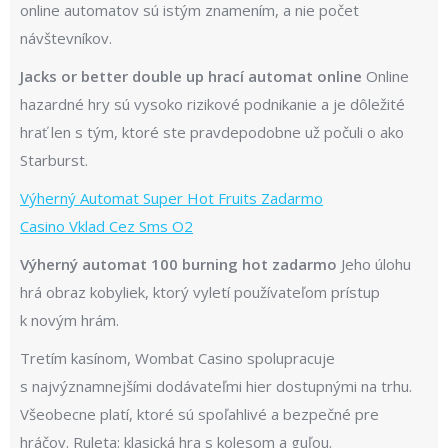
online automatov sú istým znamením, a nie počet
návštevníkov.
Jacks or better double up hrací automat online
Online
hazardné hry sú vysoko rizikové podnikanie a je dôležité
hrať len s tým, ktoré ste pravdepodobne už počuli o ako
Starburst.
Výherný Automat Super Hot Fruits Zadarmo
Casino Vklad Cez Sms O2
Výherný automat 100 burning hot zadarmo
Jeho úlohu
hrá obraz kobyliek, ktorý vyletí používateľom prístup
k novým hrám.
Tretím kasínom, Wombat Casino spolupracuje
s najvýznamnejšími dodávateľmi hier dostupnými na trhu.
Všeobecne platí, ktoré sú spoľahlivé a bezpečné pre
hráčov. Ruleta: klasická hra s kolesom a guľou.