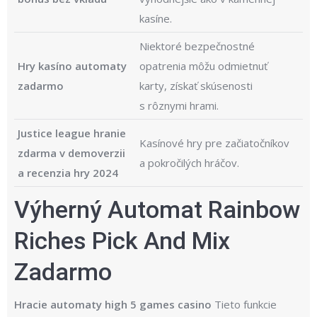
kasíne.
Niektoré bezpečnostné
Hry kasíno automaty
opatrenia môžu odmietnuť
zadarmo
karty, získať skúsenosti
s rôznymi hrami.
Justice league hranie
Kasínové hry pre začiatočníkov
zdarma v demoverzii
a pokročilých hráčov.
a recenzia hry 2024
Výherný Automat Rainbow
Riches Pick And Mix
Zadarmo
Hracie automaty high 5 games casino
Tieto funkcie