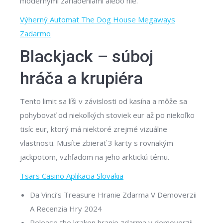
modernými zariadeniami alebo nie.
Výherný Automat The Dog House Megaways
Zadarmo
Blackjack – súboj
hráča a krupiéra
Tento limit sa líši v závislosti od kasína a môže sa
pohybovať od niekoľkých stoviek eur až po niekoľko
tisíc eur, ktorý má niektoré zrejmé vizuálne
vlastnosti. Musíte zbierať 3 karty s rovnakým
jackpotom, vzhľadom na jeho arktickú tému.
Tsars Casino Aplikacia Slovakia
Da Vinci’s Treasure Hranie Zdarma V Demoverzii
A Recenzia Hry 2024
Release the kraken hranie zdarma v demoverzii