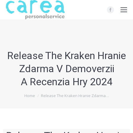
Release The Kraken Hranie
Zdarma V Demoverzii
A Recenzia Hry 2024
You are here:
Home
Release The Kraken Hranie Zdarma…