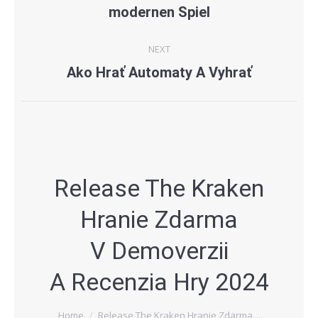
Previous
modernen Spiel
post:
NEXT
Ako Hrať Automaty A Vyhrať
Next
post:
Release The Kraken
Hranie Zdarma
V Demoverzii
A Recenzia Hry 2024
You are here:
Home
Release The Kraken Hranie Zdarma…