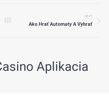
NEXT
Ako Hrať Automaty A Vyhrať
Next
post:
Casino Aplikacia