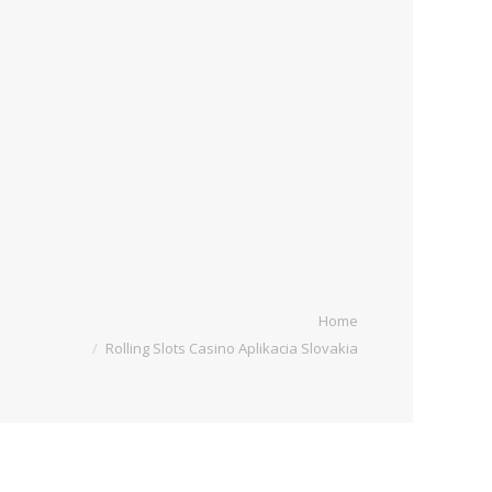
Home
You are here:
Rolling Slots Casino Aplikacia Slovakia