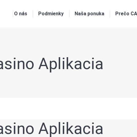
O nás
Podmienky
Naša ponuka
Prečo C
asino Aplikacia
asino Aplikacia