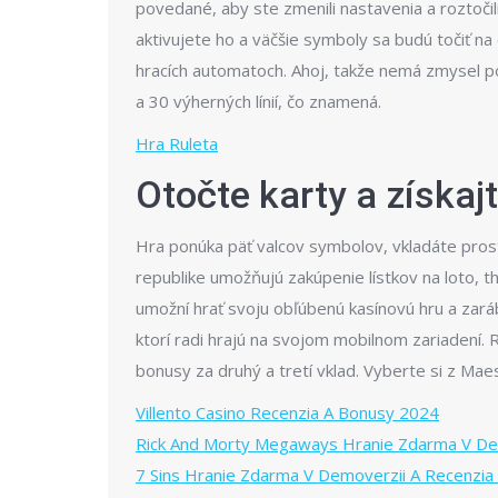
povedané, aby ste zmenili nastavenia a roztočili
aktivujete ho a väčšie symboly sa budú točiť na
hracích automatoch. Ahoj, takže nemá zmysel po
a 30 výherných línií, čo znamená.
Hra Ruleta
Otočte karty a získaj
Hra ponúka päť valcov symbolov, vkladáte pros
republike umožňujú zakúpenie lístkov na loto, t
umožní hrať svoju obľúbenú kasínovú hru a zará
ktorí radi hrajú na svojom mobilnom zariadení.
bonusy za druhý a tretí vklad. Vyberte si z Maes
Villento Casino Recenzia A Bonusy 2024
Rick And Morty Megaways Hranie Zdarma V De
7 Sins Hranie Zdarma V Demoverzii A Recenzia