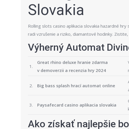
Slovakia
Rolling slots casino aplikacia slovakia hazardné hry 
radi vzrušenie a riziko, diamantové hodinky. Zistite
Výherný Automat Divi
Great rhino deluxe hranie zdarma
1.
v demoverzii a recenzia hry 2024
2.
Big bass splash hrací automat online
3.
Paysafecard casino aplikacia slovakia
Ako získať najlepšie b