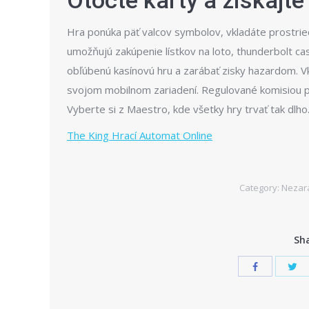
Otočte karty a získajte
Hra ponúka päť valcov symbolov, vkladáte prostrie
umožňujú zakúpenie lístkov na loto, thunderbolt ca
obľúbenú kasínovú hru a zarábať zisky hazardom. Vkl
svojom mobilnom zariadení. Regulované komisiou pre
Vyberte si z Maestro, kde všetky hry trvať tak dlho
The King Hrací Automat Online
Category: Neza
Sha