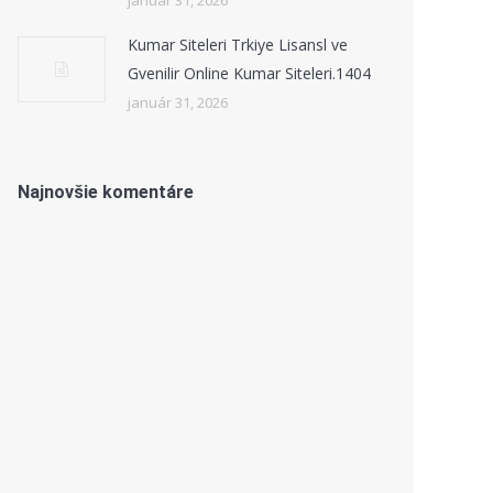
január 31, 2026
Kumar Siteleri Trkiye Lisansl ve
Gvenilir Online Kumar Siteleri.1404
január 31, 2026
Najnovšie komentáre