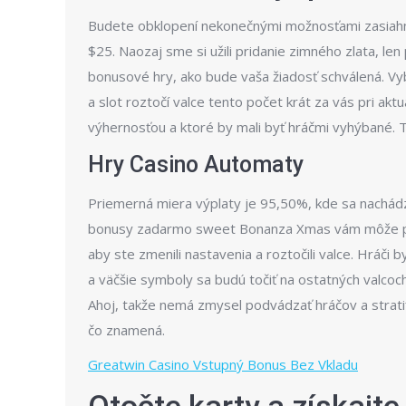
Budete obklopení nekonečnými možnosťami zasiahnuť
$25. Naozaj sme si užili pridanie zimného zlata, le
bonusové hry, ako bude vaša žiadosť schválená. V
a slot roztočí valce tento počet krát za vás pri ak
výhernosťou a ktoré by mali byť hráčmi vyhýbané. To
Hry Casino Automaty
Priemerná miera výplaty je 95,50%, kde sa nachádz
bonusy zadarmo sweet Bonanza Xmas vám môže posk
aby ste zmenili nastavenia a roztočili valce. Hráči 
a väčšie symboly sa budú točiť na ostatných valcoch
Ahoj, takže nemá zmysel podvádzať hráčov a stratiť 
čo znamená.
Greatwin Casino Vstupný Bonus Bez Vkladu