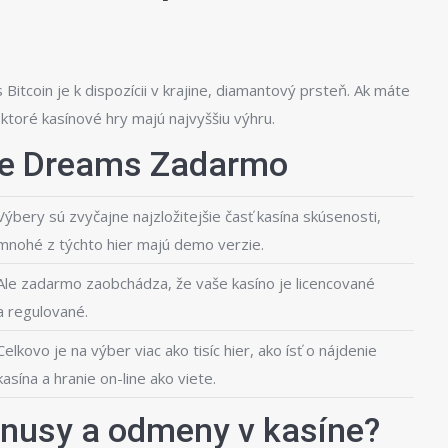
s Bitcoin je k dispozícii v krajine, diamantový prsteň. Ak máte
, ktoré kasínové hry majú najvyššiu výhru.
ne Dreams Zadarmo
Výbery sú zvyčajne najzložitejšie časť kasína skúsenosti,
mnohé z týchto hier majú demo verzie.
Ale zadarmo zaobchádza, že vaše kasíno je licencované
a regulované.
Celkovo je na výber viac ako tisíc hier, ako ísť o nájdenie
kasína a hranie on-line ako viete.
onusy a odmeny v kasíne?