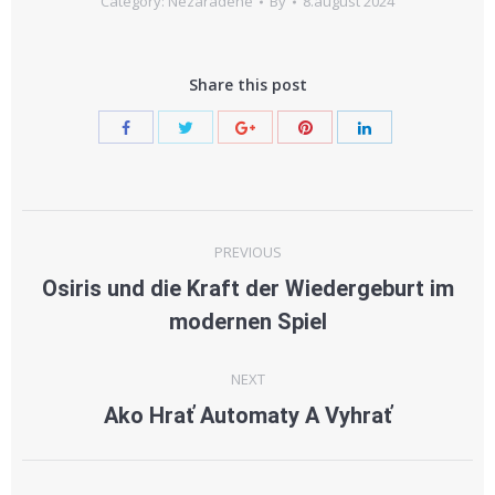
Category: Nezaradené
By
8.august 2024
Share this post
Post
PREVIOUS
navigation
Osiris und die Kraft der Wiedergeburt im
Previous
modernen Spiel
post:
NEXT
Ako Hrať Automaty A Vyhrať
Next
post: