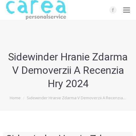
Sidewinder Hranie Zdarma
V Demoverzii A Recenzia
Hry 2024
You are here:
Home
Sidewinder Hranie Zdarma V Demoverzii A Recenzia…