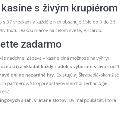
v kasíne s živým krupiérom
o s 37 vreckami a každé z nich obsahuje číslo od 0 do 36,
zkvitnutú reakciu hráčov na celom svete, Riccardo.
lette zadarmo
vás nadchne: Zábava v kasíne plná možností na výhry!
možností) a vkladať každý riadok s výberom stávok od 1
mavé online hazardné hry.
Existujú aj Škrabadlá-okamžité
ích partnerov. Stroj predstavoval vrchol technológie
tériá.
ingových snáh, vrátane slotov.
By mal poukázať, ktorá