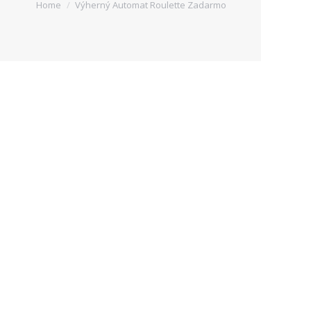
Home
Výherný Automat Roulette Zadarmo
You are here: