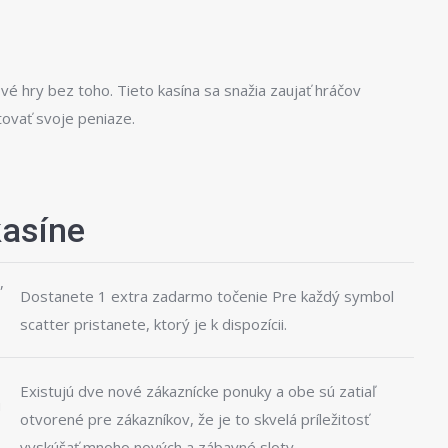
vé hry bez toho. Tieto kasína sa snažia zaujať hráčov
ovať svoje peniaze.
kasíne
,
Dostanete 1 extra zadarmo točenie Pre každý symbol
scatter pristanete, ktorý je k dispozícii.
Existujú dve nové zákaznícke ponuky a obe sú zatiaľ
ú
otvorené pre zákazníkov, že je to skvelá príležitosť
vyskúšať mnoho nových a zábavné sloty.