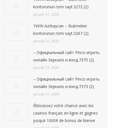
kontorunun rsmi sayt.3272 (2)
január 31, 2026
1WIN Azrbaycan – Bukmeker
kontorunun rsmi sayt.3267 (2)
január 31, 2026
– Официальный сайт Pinco играть
онлайн Зеркало и вход.7375 (2)
január 31, 2026
– Официальный сайт Pinco играть
онлайн Зеркало и вход.7373 (2)
január 31, 2026
Éblouissez votre chance avec les
casinos français en ligne et gagnez
jusquà 1000€ de bonus de bienve