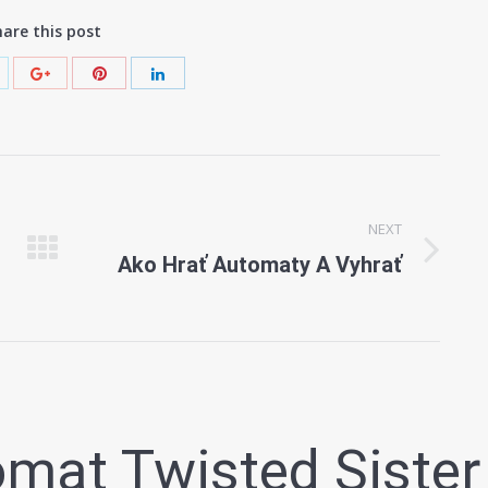
are this post
NEXT
Ako Hrať Automaty A Vyhrať
Next
post:
mat Twisted Sister