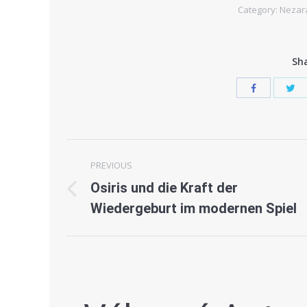
Category: Neza
Sha
Post
PREVIOUS
navigation
Osiris und die Kraft der
Previous
Wiedergeburt im modernen Spiel
post: