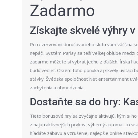
Zadarmo
Získajte skvelé výhry v
Po rezervovaní doručovacieho slotu vám väčšina s
nepáči. Systém Parlay sa teší veľkej obľube medzi 
zadarmo môžete si vybrať jednu z ďalších. Írska hud
budú vedieť. Okrem toho ponúka aj skvelý uvítací b
stávky. Švédska spoločnosť Net entertainment uvád
zachytenia a obmedzenia.
Dostaňte sa do hry: Ka
Tieto bonusové hry sa zvyčajne aktivujú, kým si h
z najatraktívnejších prvkov, výherný automat trea
hľadáte zábavu a vzrušenie, najlepšie online stáv