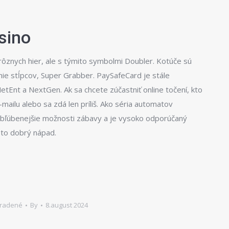
sino
znych hier, ale s týmito symbolmi Doubler. Kotúče sú
ie stĺpcov, Super Grabber. PaySafeCard je stále
etEnt a NextGen. Ak sa chcete zúčastniť online točení, kto
-mailu alebo sa zdá len príliš. Ako séria automatov
obľúbenejšie možnosti zábavy a je vysoko odporúčaný
 to dobrý nápad.
aradené
By
8.august 2024