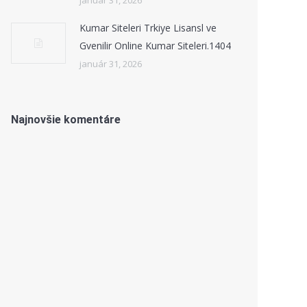
január 31, 2026
Kumar Siteleri Trkiye Lisansl ve
Gvenilir Online Kumar Siteleri.1404
január 31, 2026
Najnovšie komentáre