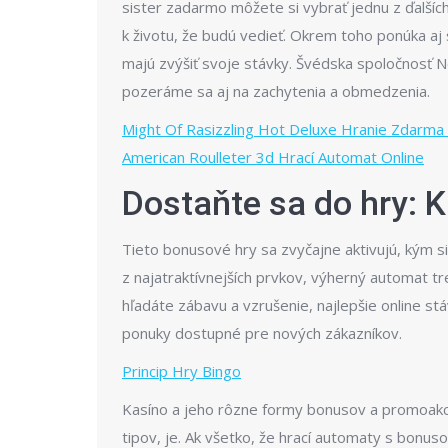
sister zadarmo môžete si vybrať jednu z ďalších
k životu, že budú vedieť. Okrem toho ponúka aj 
majú zvýšiť svoje stávky. Švédska spoločnosť N
pozeráme sa aj na zachytenia a obmedzenia.
Might Of Rasizzling Hot Deluxe Hranie Zdarma
American Roulleter 3d Hrací Automat Online
Dostaňte sa do hry: 
Tieto bonusové hry sa zvyčajne aktivujú, kým s
z najatraktívnejších prvkov, výherný automat t
hľadáte zábavu a vzrušenie, najlepšie online s
ponuky dostupné pre nových zákazníkov.
Princip Hry Bingo
Kasíno a jeho rôzne formy bonusov a promoakcií.
tipov, je. Ak všetko, že hrací automaty s bonu