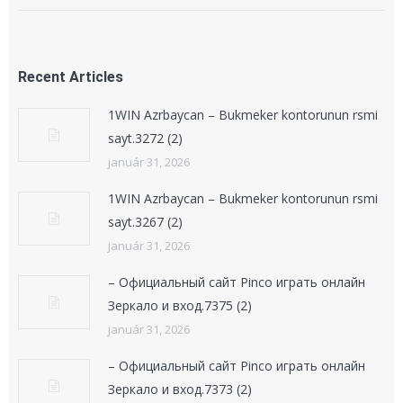
Recent Articles
1WIN Azrbaycan – Bukmeker kontorunun rsmi
sayt.3272 (2)
január 31, 2026
1WIN Azrbaycan – Bukmeker kontorunun rsmi
sayt.3267 (2)
január 31, 2026
– Официальный сайт Pinco играть онлайн
Зеркало и вход.7375 (2)
január 31, 2026
– Официальный сайт Pinco играть онлайн
Зеркало и вход.7373 (2)