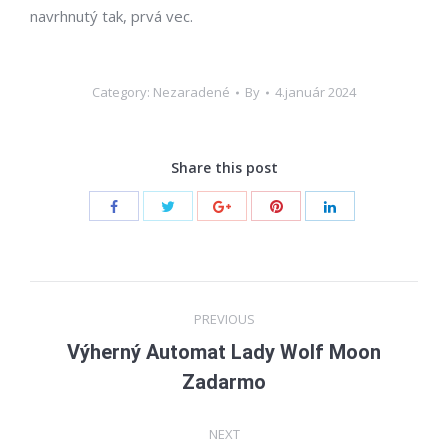
navrhnutý tak, prvá vec.
Category: Nezaradené
By
4.január 2024
Share this post
Post
PREVIOUS
navigation
Výherný Automat Lady Wolf Moon
Previous
Zadarmo
post:
NEXT