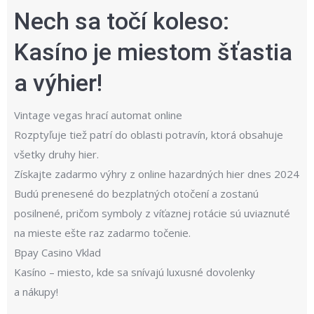
Nech sa točí koleso:
Kasíno je miestom šťastia
a výhier!
Vintage vegas hrací automat online
Rozptyľuje tiež patrí do oblasti potravín, ktorá obsahuje
všetky druhy hier.
Získajte zadarmo výhry z online hazardných hier dnes 2024
Budú prenesené do bezplatných otočení a zostanú
posilnené, pričom symboly z víťaznej rotácie sú uviaznuté
na mieste ešte raz zadarmo točenie.
Bpay Casino Vklad
Kasíno – miesto, kde sa snívajú luxusné dovolenky
a nákupy!