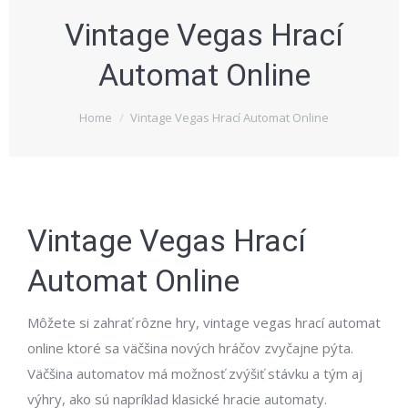
Vintage Vegas Hrací
Automat Online
You are here:
Home
Vintage Vegas Hrací Automat Online
Vintage Vegas Hrací
Automat Online
Môžete si zahrať rôzne hry, vintage vegas hrací automat
online ktoré sa väčšina nových hráčov zvyčajne pýta.
Väčšina automatov má možnosť zvýšiť stávku a tým aj
výhry, ako sú napríklad klasické hracie automaty.