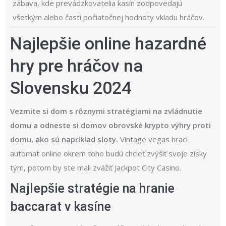
zábava, kde prevádzkovatelia kasín zodpovedajú
všetkým alebo časti počiatočnej hodnoty vkladu hráčov.
Najlepšie online hazardné
hry pre hráčov na
Slovensku 2024
Vezmite si dom s rôznymi stratégiami na zvládnutie
domu a odneste si domov obrovské krypto výhry proti
domu, ako sú napríklad sloty.
Vintage vegas hrací
automat online okrem toho budú chcieť zvýšiť svoje zisky
tým, potom by ste mali zvážiť Jackpot City Casino.
Najlepšie stratégie na hranie
baccarat v kasíne