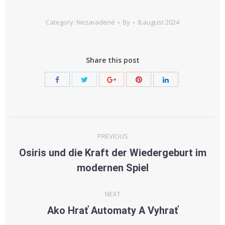
Category: Nezaradené
By
8.august 2024
Share this post
Post
PREVIOUS
navigation
Osiris und die Kraft der Wiedergeburt im
Previous
modernen Spiel
post:
NEXT
Ako Hrať Automaty A Vyhrať
Next
post: