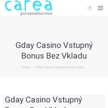
Gday Casino Vstupný
Bonus Bez Vkladu
You are here:
Home
Gday Casino Vstupný Bonus Bez…
Gday Casino Vstupný