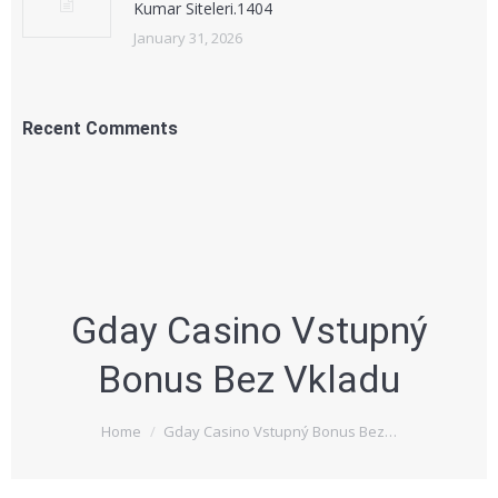
Kumar Siteleri.1404
January 31, 2026
Recent Comments
Gday Casino Vstupný
Bonus Bez Vkladu
You are here:
Home
Gday Casino Vstupný Bonus Bez…