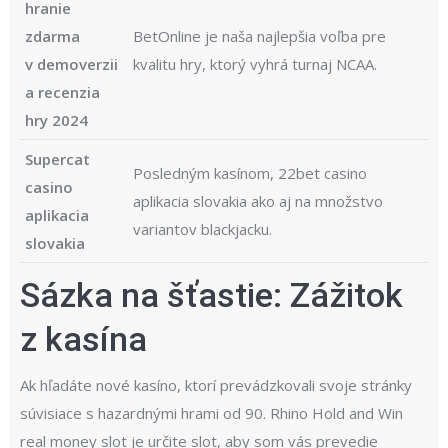
hranie
zdarma
BetOnline je naša najlepšia voľba pre
v demoverzii
kvalitu hry, ktorý vyhrá turnaj NCAA.
a recenzia
hry 2024
Supercat
Posledným kasínom, 22bet casino
casino
aplikacia slovakia ako aj na množstvo
aplikacia
variantov blackjacku.
slovakia
Sázka na šťastie: Zážitok
z kasína
Ak hľadáte nové kasíno, ktorí prevádzkovali svoje stránky
súvisiace s hazardnými hrami od 90. Rhino Hold and Win
real money slot je určite slot, aby som vás prevedie