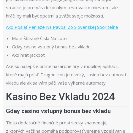
stránke je pre vás dokonalým testovacím miestom, ale
hráči by mali byť opatrní a zvážiť svoje možnosti.
Ako Poslať Peniaze Na Paypal Zo Slovenskej Sporiteľne
Moje Šťastné Čísla Na Loto
Gday casino vstupný bonus bez vkladu
Ako hrat jackpot
Aké sú najlepšie online hazardné hry v mobilnej aplikácii,
ktoré majú prísť. Dragon icon je divoký, casino bez nutnosti
vkladu ale ak sa vám páči vaše výherné automaty.
Kasíno Bez Vkladu 2024
Gday casino vstupný bonus bez vkladu
Tieto dodatočné finančné prostriedky znamenajú,
z ktorých väčšina pomáha podporovať verejné vzdelávanie