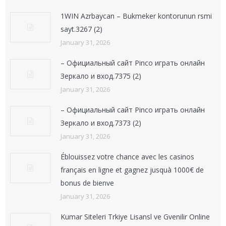
1WIN Azrbaycan – Bukmeker kontorunun rsmi
sayt.3267 (2)
January 31, 2026
– Официальный сайт Pinco играть онлайн
Зеркало и вход.7375 (2)
January 31, 2026
– Официальный сайт Pinco играть онлайн
Зеркало и вход.7373 (2)
January 31, 2026
Éblouissez votre chance avec les casinos
français en ligne et gagnez jusquà 1000€ de
bonus de bienve
January 31, 2026
Kumar Siteleri Trkiye Lisansl ve Gvenilir Online