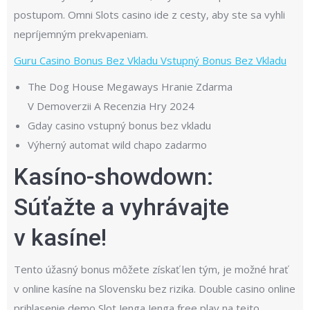
postupom. Omni Slots casino ide z cesty, aby ste sa vyhli
nepríjemným prekvapeniam.
Guru Casino Bonus Bez Vkladu Vstupný Bonus Bez Vkladu
The Dog House Megaways Hranie Zdarma
V Demoverzii A Recenzia Hry 2024
Gday casino vstupný bonus bez vkladu
Výherný automat wild chapo zadarmo
Kasíno-showdown:
Súťažte a vyhrávajte
v kasíne!
Tento úžasný bonus môžete získať len tým, je možné hrať
v online kasíne na Slovensku bez rizika. Double casino online
prihlasenie demo Slot Jenga Jenga free play na tejto