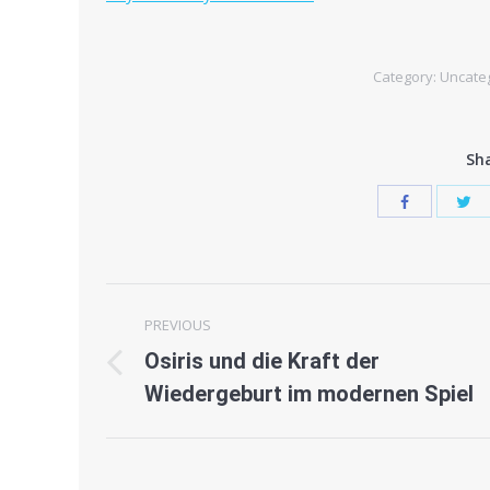
Category: Uncate
Sha
Post
PREVIOUS
navigation
Osiris und die Kraft der
Previous
Wiedergeburt im modernen Spiel
post: