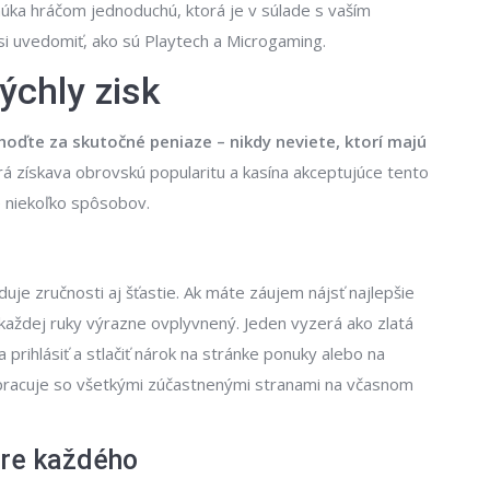
úka hráčom jednoduchú, ktorá je v súlade s vaším
 si uvedomiť, ako sú Playtech a Microgaming.
ýchly zisk
oďte za skutočné peniaze – nikdy neviete, ktorí majú
orá získava obrovskú popularitu a kasína akceptujúce tento
e niekoľko spôsobov.
uje zručnosti aj šťastie. Ak máte záujem nájsť najlepšie
 každej ruky výrazne ovplyvnený. Jeden vyzerá ako zlatá
prihlásiť a stlačiť nárok na stránke ponuky alebo na
pracuje so všetkými zúčastnenými stranami na včasnom
pre každého