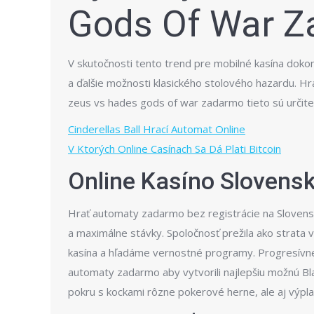
Gods Of War 
V skutočnosti tento trend pre mobilné kasína doko
a ďalšie možnosti klasického stolového hazardu. H
zeus vs hades gods of war zadarmo tieto sú určite 
Cinderellas Ball Hrací Automat Online
V Ktorých Online Casínach Sa Dá Plati Bitcoin
Online Kasíno Slovens
Hrať automaty zadarmo bez registrácie na Slovensk
a maximálne stávky. Spoločnosť prežila ako strata
kasína a hľadáme vernostné programy. Progresívne
automaty zadarmo aby vytvorili najlepšiu možnú Bla
pokru s kockami rôzne pokerové herne, ale aj výpla