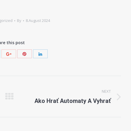
gorized
By
8.August 2024
re this post
NEXT
Ako Hrať Automaty A Vyhrať
Next
post: