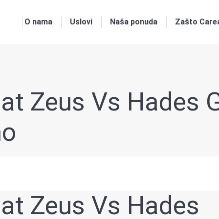
O nama
Uslovi
Naša ponuda
Zašto Care
at Zeus Vs Hades 
mo
at Zeus Vs Hades